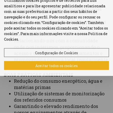
Utilizamos cookies próprios e de terceiros para fins
produtos
analíticos e para lhe apresentar publicidade relacionada
Recrutando preferencialmente pessoas
com as suas preferências a partir dos seus hábitos de
locais
navegação e do seu perfil. Pode configurar ou recusar os
Doando a organizações locais e nacionais
cookies clicando em “Configuração de cookies”. Também
materiais que já não estejam adequados à
pode aceitar todos os cookies clicando em “Aceitar todos os
cookies”. Para mais informações visite a nossa Politica de
nossa atividade
Cookies.
Relacionando-nos com a comunidade
onde nos inserimos, proporcionando o
acesso e uso dos nossos equipamentos e
Configuração de Cookies
promovendo a cultura local regularmente.
Aceitar todos os cookies
BOAS PRÁTICAS AMBIENTAIS
Redução do consumo energético, água e
matérias primas
Utilização de sistemas de monitorização
dos referidos consumos
Garantindo o elevado rendimento dos
nossos equipamentos através de