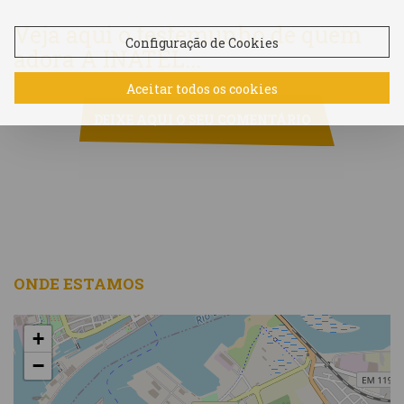
Veja aqui o testemunho de quem
Configuração de Cookies
adora A INATEL...
Aceitar todos os cookies
DEIXE AQUI O SEU COMENTÁRIO
ONDE ESTAMOS
+
−