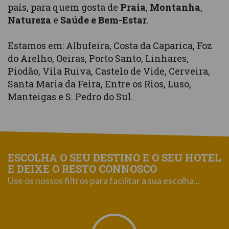
país, para quem gosta de
Praia
,
Montanha
,
Natureza
e
Saúde e Bem-Estar
.
Estamos em: Albufeira, Costa da Caparica, Foz
do Arelho, Oeiras, Porto Santo, Linhares,
Piodão, Vila Ruiva, Castelo de Vide, Cerveira,
Santa Maria da Feira, Entre os Rios, Luso,
Manteigas e S. Pedro do Sul.
ESCOLHA O SEU DESTINO E O SEU HOTEL
E DEIXE O RESTO CONNOSCO
Use os nossos filtros para facilitar a sua escolha...